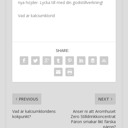
nya höjder. Lycka till med din godistillverkning!
Vad är kalciumklorid
SHARE:
PREVIOUS
NEXT
Vad är kalciumkloridens
Anser ni att Aromhuset
kokpunkt?
Zero Stilldrinkkoncentrat
Päron smakar likt färska
päron?