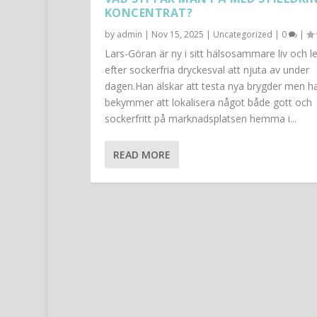
KONCENTRAT?
by
admin
|
Nov 15, 2025
|
Uncategorized
|
0
|
Lars-Göran är ny i sitt hälsosammare liv och le
efter sockerfria dryckesval att njuta av under
dagen.Han älskar att testa nya brygder men h
bekymmer att lokalisera något både gott och
sockerfritt på marknadsplatsen hemma i...
READ MORE