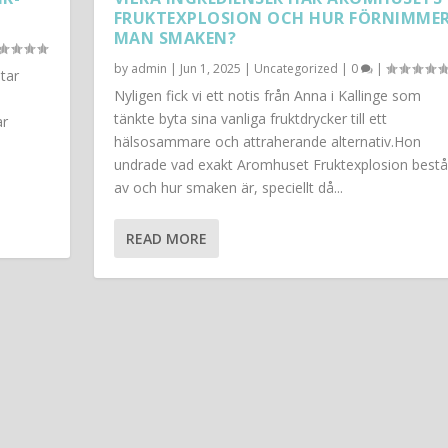
FRUKTEXPLOSION OCH HUR FÖRNIMME
MAN SMAKEN?
by
admin
|
Jun 1, 2025
|
Uncategorized
|
0
|
tar
Nyligen fick vi ett notis från Anna i Kallinge som
tänkte byta sina vanliga fruktdrycker till ett
ar
hälsosammare och attraherande alternativ.Hon
undrade vad exakt Aromhuset Fruktexplosion bestå
av och hur smaken är, speciellt då...
READ MORE