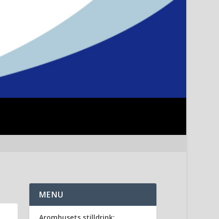
MENU
Aromhusets stilldrink: