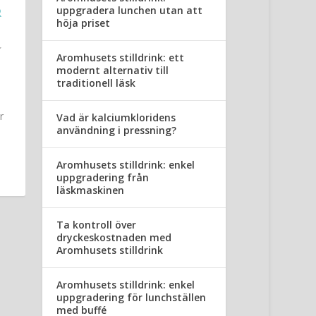
uppgradera lunchen utan att
R
höja priset
Aromhusets stilldrink: ett
modernt alternativ till
traditionell läsk
r
Vad är kalciumkloridens
användning i pressning?
Aromhusets stilldrink: enkel
uppgradering från
läskmaskinen
Ta kontroll över
dryckeskostnaden med
Aromhusets stilldrink
Aromhusets stilldrink: enkel
uppgradering för lunchställen
med buffé