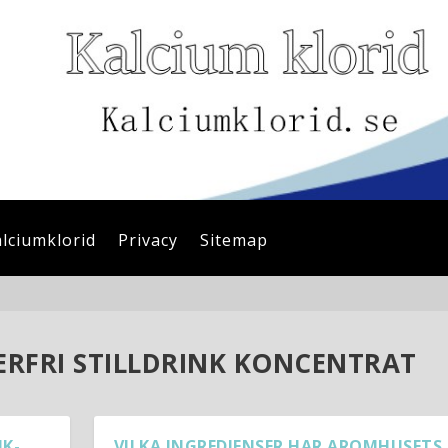
alciumklorid
Privacy
Sitemap
RFRI STILLDRINK KONCENTRAT
NK-
VILKA INGREDIENSER HAR AROMHUSETS