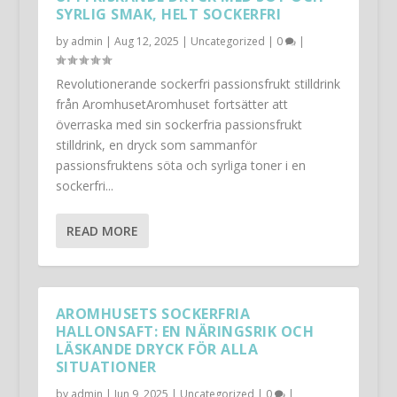
SYRLIG SMAK, HELT SOCKERFRI
by
admin
|
Aug 12, 2025
|
Uncategorized
|
0
|
Revolutionerande sockerfri passionsfrukt stilldrink
från AromhusetAromhuset fortsätter att
överraska med sin sockerfria passionsfrukt
stilldrink, en dryck som sammanför
passionsfruktens söta och syrliga toner i en
sockerfri...
READ MORE
AROMHUSETS SOCKERFRIA
HALLONSAFT: EN NÄRINGSRIK OCH
LÄSKANDE DRYCK FÖR ALLA
SITUATIONER
by
admin
|
Jun 9, 2025
|
Uncategorized
|
0
|