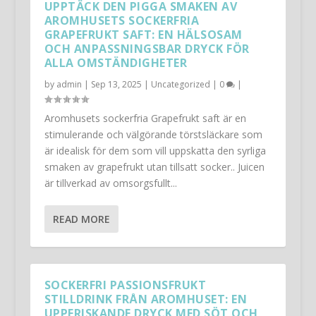
UPPTÄCK DEN PIGGA SMAKEN AV
AROMHUSETS SOCKERFRIA
GRAPEFRUKT SAFT: EN HÄLSOSAM
OCH ANPASSNINGSBAR DRYCK FÖR
ALLA OMSTÄNDIGHETER
by
admin
|
Sep 13, 2025
|
Uncategorized
|
0
|
Aromhusets sockerfria Grapefrukt saft är en
stimulerande och välgörande törstsläckare som
är idealisk för dem som vill uppskatta den syrliga
smaken av grapefrukt utan tillsatt socker.. Juicen
är tillverkad av omsorgsfullt...
READ MORE
SOCKERFRI PASSIONSFRUKT
STILLDRINK FRÅN AROMHUSET: EN
UPPFRISKANDE DRYCK MED SÖT OCH