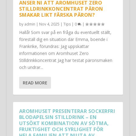
ANSER NI ATT AROMHUSET ZERO
STILLDRINKKONCENTRAT PÄRON
SMAKAR LIKT FÄRSKA PÄRON?
by
admin
|
Nov 4, 2025
|
Tips
|
0
|
Hallå! Som svar på en fråga du eventuellt ställt,
föreställ dig en situation där Emma, boende i
Frankrike, förundras: Jag uppskattar
informationen om Aromhuset Zero
Stilldrinkkoncentrat Jag har testat päronsmaken
och undrar...
READ MORE
AROMHUSET PRESENTERAR SOCKERFRI
BLODAPELSIN STILLDRINK – EN
UTSÖKT KOMBINATION AV SÖTMA,
FRUKTIGHET OCH SYRLIGHET FÖR
HELA FAMILJEN ATT NJUTA AV