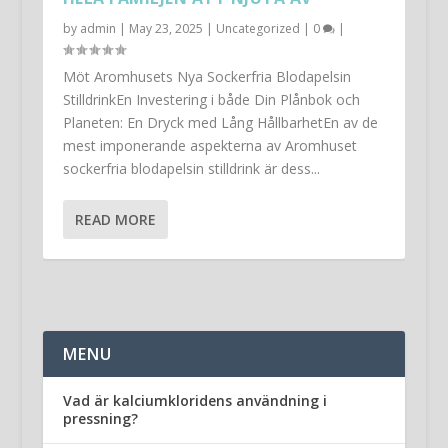
by
admin
|
May 23, 2025
|
Uncategorized
|
0
|
Möt Aromhusets Nya Sockerfria Blodapelsin
StilldrinkEn Investering i både Din Plånbok och
Planeten: En Dryck med Lång HållbarhetEn av de
mest imponerande aspekterna av Aromhuset
sockerfria blodapelsin stilldrink är dess...
READ MORE
MENU
Vad är kalciumkloridens användning i
pressning?