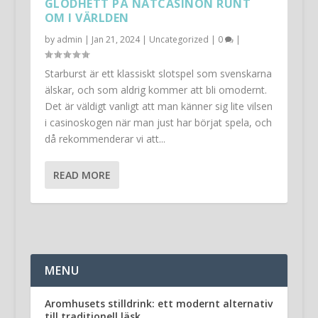
GLÖDHETT PÅ NÄTCASINON RUNT
OM I VÄRLDEN
by
admin
|
Jan 21, 2024
|
Uncategorized
|
0
|
Starburst är ett klassiskt slotspel som svenskarna
älskar, och som aldrig kommer att bli omodernt.
Det är väldigt vanligt att man känner sig lite vilsen
i casinoskogen när man just har börjat spela, och
då rekommenderar vi att...
READ MORE
MENU
Aromhusets stilldrink: ett modernt alternativ
till traditionell läsk