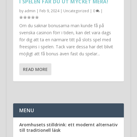
I SPELEN FÅR DU UT MYCKET MERA!
by
admin
|
Feb 9, 2024
|
Uncategorized
|
0
|
Om du saknar bonusarna man kunde få på
svenska casinon förr i tiden, kan det vara dags
för dig att ta en närmare titt på slots spel med
freespins i spelen. Tack vare dessa har det blivit
möjligt att få bonus även fast du spelar...
READ MORE
MENU
Aromhusets stilldrink: ett modernt alternativ
till traditionell läsk