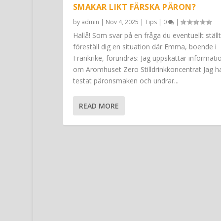
SMAKAR LIKT FÄRSKA PÄRON?
by
admin
|
Nov 4, 2025
|
Tips
|
0
|
Hallå! Som svar på en fråga du eventuellt ställt
föreställ dig en situation där Emma, boende i
Frankrike, förundras: Jag uppskattar informati
om Aromhuset Zero Stilldrinkkoncentrat Jag h
testat päronsmaken och undrar...
READ MORE