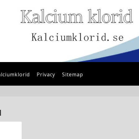
alciumklorid
Privacy
Sitemap
N