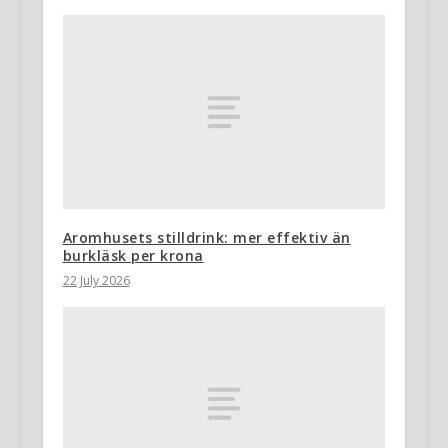
Aromhusets stilldrink: mer effektiv än
burkläsk per krona
22 July 2026