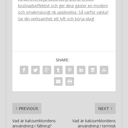
kostnadseffektivt och ger dina gäster en modern
och smakmässigt rik upplevelse. Så varför vänta?
Ge din verksamhet ett lyft och börja idag!
SHARE:
PREVIOUS
NEXT
Vad är kalciumkloridens
Vad är kalciumkloridens
användning i fällning?
användning i termisk