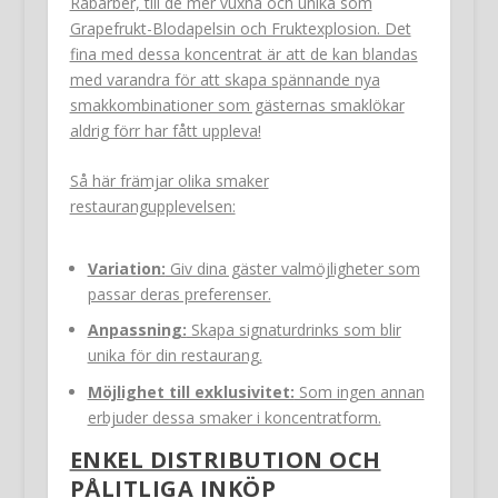
Rabarber, till de mer vuxna och unika som
Grapefrukt-Blodapelsin och Fruktexplosion. Det
fina med dessa koncentrat är att de kan blandas
med varandra för att skapa spännande nya
smakkombinationer som gästernas smaklökar
aldrig förr har fått uppleva!
Så här främjar olika smaker
restaurangupplevelsen:
Variation:
Giv dina gäster valmöjligheter som
passar deras preferenser.
Anpassning:
Skapa signaturdrinks som blir
unika för din restaurang.
Möjlighet till exklusivitet:
Som ingen annan
erbjuder dessa smaker i koncentratform.
ENKEL DISTRIBUTION OCH
PÅLITLIGA INKÖP