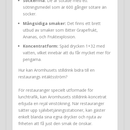
Sockerfria:
De är sötade med ett
sötningsmedel som är 600 gånger sötare än
socker.
Mångsidiga smaker:
Det finns ett brett
utbud av smaker som Bitter Grapefrukt,
Ananas, och Fruktexplosion.
Koncentratform:
Späd drycken 1+32 med
vatten, vilket innebär att du får mycket mer för
pengarna.
Hur kan Aromhusets stilldrink bidra till en
restaurangs intäktsström?
För restauranger specielt utformade för
lunchtrafik, kan Aromhusets stilldrink-koncetrat
erbjuda en rejäl vinstökning. När restauranger
sätter upp självbetjäningsstationer, kan gäster
enkelt blanda sina egna drycker och njuta av
friheten att få just den smak de önskar.