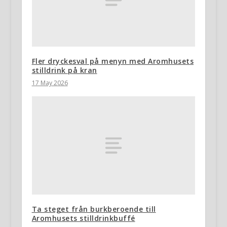
Fler dryckesval på menyn med Aromhusets
stilldrink på kran
17 May 2026
Ta steget från burkberoende till
Aromhusets stilldrinkbuffé