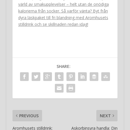
värld av smakupplevelser – helt utan de onödiga
kalorierna från socker. Så varför vänta? Byt från
dyra läskpaket till fri blandning med Aromhusets
stilldrink och se skillnaden redan idag!
SHARE:
PREVIOUS
NEXT
Aromhusets stilldrink:
Askorbinsyra handla: Din