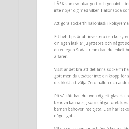
LÄSK som smakar gott och genuint – inte
inte nöjer dig med vilken Hallonsoda so
Att göra sockerfri hallonläsk i kolsyrem
Ett hett tips är att investera i en kolsyr
din egen läsk är ju jättebra och något s
du en egen Sodastream kan du enkelt bubbl
affären.
Visst är det bra att det finns sockerfr
gott men du utsätter inte din kropp för 
det klokt att välja Zero hallon och andra
På så sätt kan du unna dig ett glas Hallo
behöva känna sig som dåliga förebilder.
barnen behöver inte tjata. Den här läske
något gott.
Vill du spara pengar och ändå kunna dri