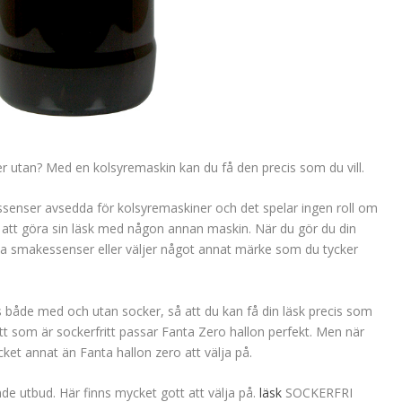
er utan? Med en kolsyremaskin kan du få den precis som du vill.
senser avsedda för kolsyremaskiner och det spelar ingen roll om
 att göra sin läsk med någon annan maskin. När du gör du din
a smakessenser eller väljer något annat märke som du tycker
 både med och utan socker, så att du kan få din läsk precis som
sött som är sockerfritt passar Fanta Zero hallon perfekt. Men när
ket annat än Fanta hallon zero att välja på.
e utbud. Här finns mycket gott att välja på.
läsk
SOCKERFRI