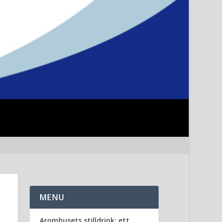
MENU
Aromhusets stilldrink: ett