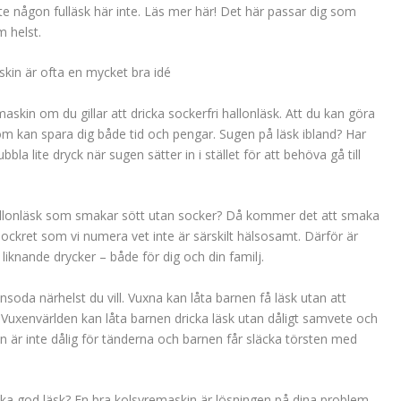
 någon fulläsk här inte. Läs mer här! Det här passar dig som
m helst.
askin är ofta en mycket bra idé
emaskin om du gillar att dricka sockerfri hallonläsk. Att du kan göra
om kan spara dig både tid och pengar. Sugen på läsk ibland? Har
a lite dryck när sugen sätter in i stället för att behöva gå till
i hallonläsk som smakar sött utan socker? Då kommer det att smaka
sockret som vi numera vet inte är särskilt hälsosamt. Därför är
 liknande drycker – både för dig och din familj.
nsoda närhelst du vill. Vuxna kan låta barnen få läsk utan att
 Vuxenvärlden kan låta barnen dricka läsk utan dåligt samvete och
n är inte dålig för tänderna och barnen får släcka törsten med
cka god läsk? En bra kolsyremaskin är lösningen på dina problem.