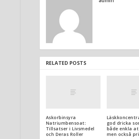
admin
RELATED POSTS
Askorbinsyra
Läskkoncentr
Natriumbensoat:
god dricka so
Tillsatser i Livsmedel
både enkla at
och Deras Roller
men också pri