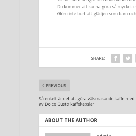
Du kommer att kunna göra så mycket ege
Glöm inte bort att glädjen som barn oc
SHARE:
PREVIOUS
Så enkelt är det att göra välsmakande kaffe med 
av Dolce Gusto kaffekapslar
ABOUT THE AUTHOR