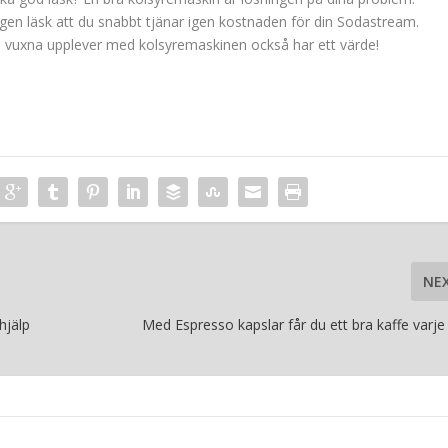
n läsk att du snabbt tjänar igen kostnaden för din Sodastream.
h vuxna upplever med kolsyremaskinen också har ett värde!
NE
hjälp
Med Espresso kapslar får du ett bra kaffe varje