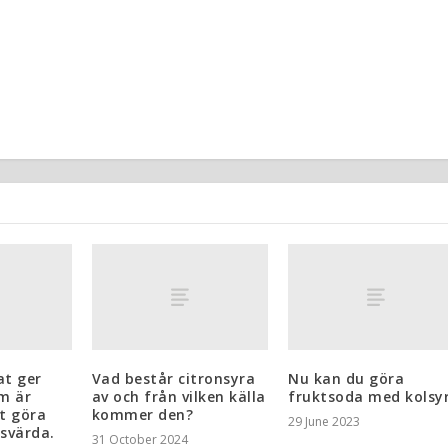
at ger
Vad består citronsyra
Nu kan du göra
m är
av och från vilken källa
fruktsoda med kolsy
t göra
kommer den?
29 June 2023
svärda.
31 October 2024