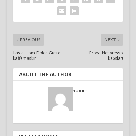
PREVIOUS
NEXT
Läs allt om Dolce Gusto
Prova Nespresso
kaffemaskin!
kapslar!
ABOUT THE AUTHOR
admin