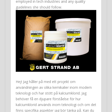
employed in tech industries and any quality
guidelines she should follow.
Hej! Jag håller på med ett projekt om
användningen av olika kemikalier inom modern
teknologi och har stött på kalciumklorid. Jag
behöver få en djupare förståelse för hur
kalciumklorid används inom teknologi och om det
finns specifika aspekter jag bör tänka på. Kan du