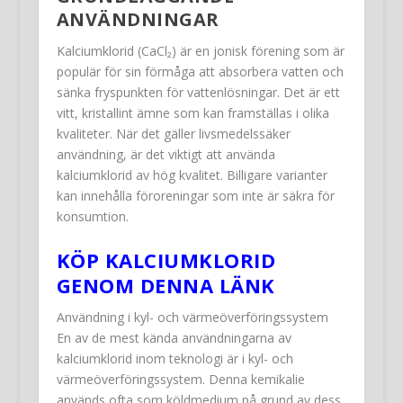
ANVÄNDNINGAR
Kalciumklorid (CaCl₂) är en jonisk förening som är
populär för sin förmåga att absorbera vatten och
sänka fryspunkten för vattenlösningar. Det är ett
vitt, kristallint ämne som kan framställas i olika
kvaliteter. När det gäller livsmedelssäker
användning, är det viktigt att använda
kalciumklorid av hög kvalitet. Billigare varianter
kan innehålla föroreningar som inte är säkra för
konsumtion.
KÖP KALCIUMKLORID
GENOM DENNA LÄNK
Användning i kyl- och värmeöverföringssystem
En av de mest kända användningarna av
kalciumklorid inom teknologi är i kyl- och
värmeöverföringssystem. Denna kemikalie
används ofta som köldmedium på grund av dess