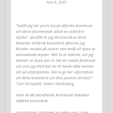
Nov 6, 2025
“Hallå! Jag har precis börjat utforska Aromhuset
och deras fascinerande utbud av sockerfria
drycker. Specifikt är jag intresserad av deras
Rabarber stilldrink koncentrat eftersom jag
försöker minska på sockret men ändå vill njuta av
välsmakande drycker. Mitt liv är hektiskt, och jag
behöver en dryck som är lätt att snabbt förbereda
och som jag alltid kan ha till hands både hemma
och på arbetsplatsen. Kan ni ge mer information
om detta koncentrat och dess positiva attribut?”
Tack så mycket, Greta i Norrköping.
Känn till allt beträffande Aromhuset Rabarber
stilldrink koncentrat
I Aromhusets sortiment av unika varor, lyser