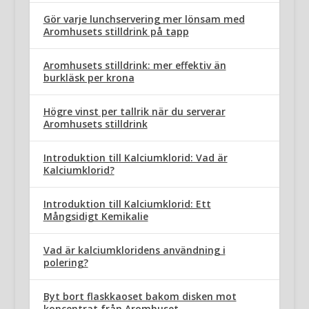
Gör varje lunchservering mer lönsam med
Aromhusets stilldrink på tapp
Aromhusets stilldrink: mer effektiv än
burkläsk per krona
Högre vinst per tallrik när du serverar
Aromhusets stilldrink
Introduktion till Kalciumklorid: Vad är
Kalciumklorid?
Introduktion till Kalciumklorid: Ett
Mångsidigt Kemikalie
Vad är kalciumkloridens användning i
polering?
Byt bort flaskkaoset bakom disken mot
koncentrat från Aromhuset