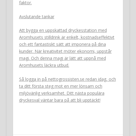
faktor.
Avslutande tankar
Att bygga en uppskattad dryckesstation med
Aromhusets stilldrink är enkelt, kostnadseffektivt
och ett fantastiskt sätt att imponera på dina
kunder. När kreativitet möter ekonomi, uppstår
magi. Och denna magi är lätt att uppnå med
Aromhusets läckra utbud.
Så logga in på nettogrossisten.se redan idag, och
ta ditt första steg mot en mer lönsam och
miljövänlig verksamhet. Ditt nästa populära
dryckesval väntar bara på att bli upptäckt!