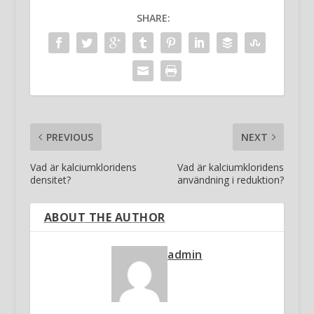
SHARE:
PREVIOUS
NEXT
Vad är kalciumkloridens
Vad är kalciumkloridens
densitet?
användning i reduktion?
ABOUT THE AUTHOR
admin