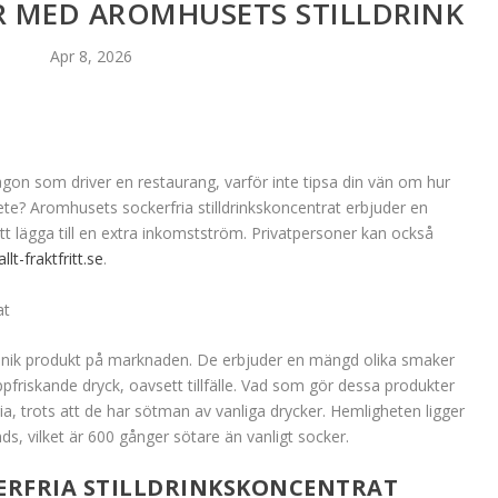
R MED AROMHUSETS STILLDRINK
Apr 8, 2026
on som driver en restaurang, varför inte tipsa din vän om hur
e? Aromhusets sockerfria stilldrinkskoncentrat erbjuder en
t lägga till en extra inkomstström. Privatpersoner kan också
allt-fraktfritt.se
.
at
 unik produkt på marknaden. De erbjuder en mängd olika smaker
pfriskande dryck, oavsett tillfälle. Vad som gör dessa produkter
ia, trots att de har sötman av vanliga drycker. Hemligheten ligger
s, vilket är 600 gånger sötare än vanligt socker.
ERFRIA STILLDRINKSKONCENTRAT