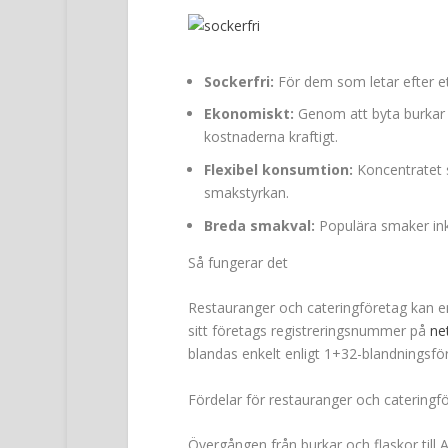
Sockerfri:
För dem som letar efter e
Ekonomiskt:
Genom att byta burkar o
kostnaderna kraftigt.
Flexibel konsumtion:
Koncentratet s
smakstyrkan.
Breda smakval:
Populära smaker inkl
Så fungerar det
Restauranger och cateringföretag kan e
sitt företags registreringsnummer på
ne
blandas enkelt enligt 1+32-blandningsför
Fördelar för restauranger och cateringf
Övergången från burkar och flaskor till 