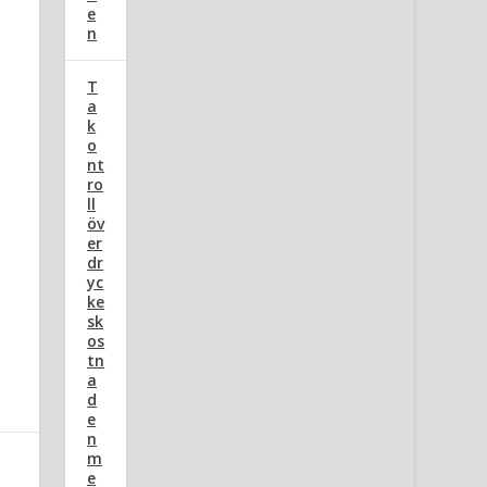
e
n
T
a
k
o
nt
ro
ll
öv
er
dr
yc
ke
sk
os
tn
a
d
e
n
m
e