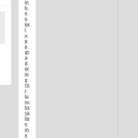
in
k:
e
n
ke
l
u
p
p
gr
a
d
er
in
g
fö
r
lu
nc
hs
tä
lle
n
m
e