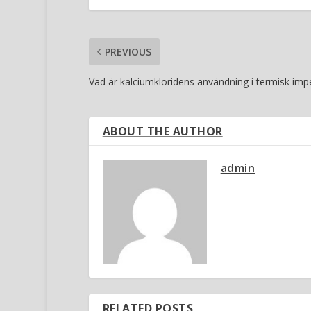
PREVIOUS
Vad är kalciumkloridens användning i termisk im
ABOUT THE AUTHOR
admin
RELATED POSTS