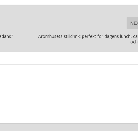
NE
pedans?
Aromhusets stilldrink: perfekt för dagens lunch, ca
och