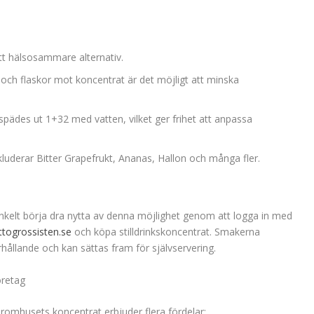
tt hälsosammare alternativ.
ch flaskor mot koncentrat är det möjligt att minska
pädes ut 1+32 med vatten, vilket ger frihet att anpassa
uderar Bitter Grapefrukt, Ananas, Hallon och många fler.
nkelt börja dra nytta av denna möjlighet genom att logga in med
ttogrossisten.se
och köpa stilldrinkskoncentrat. Smakerna
hållande och kan sättas fram för självservering.
öretag
Aromhusets koncentrat erbjuder flera fördelar: