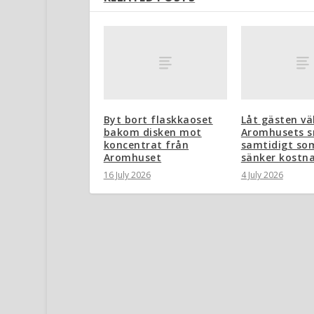
Byt bort flaskkaoset
Låt gästen vä
bakom disken mot
Aromhusets s
koncentrat från
samtidigt so
Aromhuset
sänker kostn
16 July 2026
4 July 2026