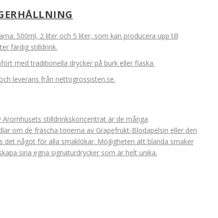
AGERHÅLLNING
arna: 500ml, 2 liter och 5 liter, som kan producera upp till
er färdig stilldrink.
t med traditionella drycker på burk eller flaska.
och leverans från nettogrossisten.se.
 Aromhusets stilldrinkskoncentrat är de många
lar om de fräscha tonerna av Grapefrukt-Blodapelsin eller den
s det något för alla smaklökar. Möjligheten att blanda smaker
kapa sina egna signaturdrycker som är helt unika.