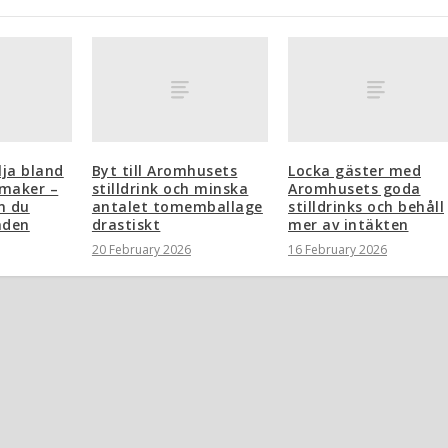
lja bland
Byt till Aromhusets
Locka gäster med
maker –
stilldrink och minska
Aromhusets goda
m du
antalet tomemballage
stilldrinks och behåll
aden
drastiskt
mer av intäkten
20 February 2026
16 February 2026