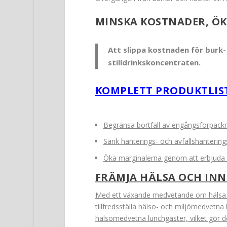
MINSKA KOSTNADER, Ö
Att slippa kostnaden för burk- 
stilldrinkskoncentraten.
KOMPLETT PRODUKTLIST
Begränsa bortfall av engångsförpackn
Sänk hanterings- och avfallshanterin
Öka marginalerna genom att erbjuda k
FRÄMJA HÄLSA OCH IN
Med ett växande medvetande om hälsa b
tillfredsställa hälso- och miljömedvetna
hälsomedvetna lunchgäster, vilket gör dem