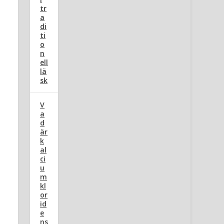
tr
a
di
ti
o
n
ell
lä
sk
V
a
d
är
k
al
ci
u
m
kl
or
id
e
ns