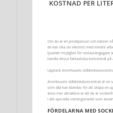
KOSTNAD PER LITE
Om du är en privatperson och känner någ
de kan öka sin inkomst med mindre arbet
lysande möjlighet för restaurangägare at
handla dessa fantastiska koncentrat på
Upptäck Aromhusets stilldrinkskoncentr
Aromhusets stilldrinkskoncentrat är en
som alla kan blandas för att skapa en up
ännu mer attraktiva är att de är sockerfr
i det speciella sötningsmedel som använd
FÖRDELARNA MED SOCK