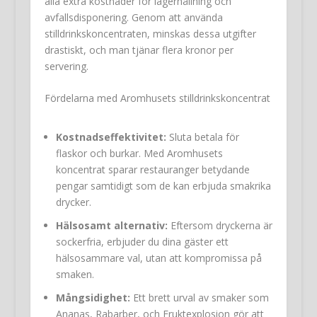
alla extra kostnader för lagerhållning och
avfallsdisponering. Genom att använda
stilldrinkskoncentraten, minskas dessa utgifter
drastiskt, och man tjänar flera kronor per
servering.
Fördelarna med Aromhusets stilldrinkskoncentrat
Kostnadseffektivitet:
Sluta betala för
flaskor och burkar. Med Aromhusets
koncentrat sparar restauranger betydande
pengar samtidigt som de kan erbjuda smakrika
drycker.
Hälsosamt alternativ:
Eftersom dryckerna är
sockerfria, erbjuder du dina gäster ett
hälsosammare val, utan att kompromissa på
smaken.
Mångsidighet:
Ett brett urval av smaker som
Ananas, Rabarber, och Fruktexplosion gör att