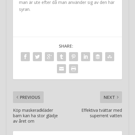
man är ute efter då man använder sig av den här
syran.
SHARE:
PREVIOUS
NEXT
Köp maskeradkläder
Effektiva tvättar med
barn kan ha stor glädje
superrent vatten
av året om