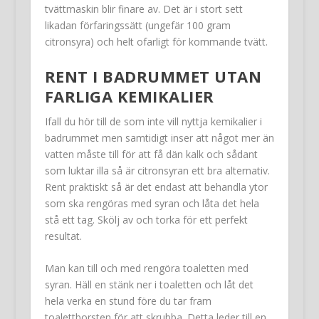
tvättmaskin blir finare av. Det är i stort sett
likadan förfaringssätt (ungefär 100 gram
citronsyra) och helt ofarligt för kommande tvätt.
RENT I BADRUMMET UTAN
FARLIGA KEMIKALIER
Ifall du hör till de som inte vill nyttja kemikalier i
badrummet men samtidigt inser att något mer än
vatten måste till för att få dän kalk och sådant
som luktar illa så är citronsyran ett bra alternativ.
Rent praktiskt så är det endast att behandla ytor
som ska rengöras med syran och låta det hela
stå ett tag. Skölj av och torka för ett perfekt
resultat.
Man kan till och med rengöra toaletten med
syran. Häll en stänk ner i toaletten och låt det
hela verka en stund före du tar fram
toalettborsten för att skrubba. Detta leder till en