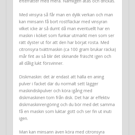
efterrätter med mera. Nämligen ätas och drickas.
Med vinsyra så får man en dylik verkan och man
kan minsann få bort rostfläckar med vinsyran
vilket icke är så dumt då man eventuellt har en
maskin i köket som funkar utmärkt men som ser
rätt dyster ut för att den har börjat rosta. Med
citronsyra tvättmaskin (ca 100 gram brukar räcka)
mår fint av så blir det skinande fräscht igen och
all dålig lukt försvinner.
Diskmaskin: det är endast att hälla en aning
pulver i facket där du normalt sett lägger
maskindiskpulver och köra igång med
diskmaskinen tom från disk. Det här är effektiv
diskmaskinrengöring och du bör med det samma
få en maskin som luktar gott och ser fin ut inuti
igen.
Man kan minsann även köra med citronsyra