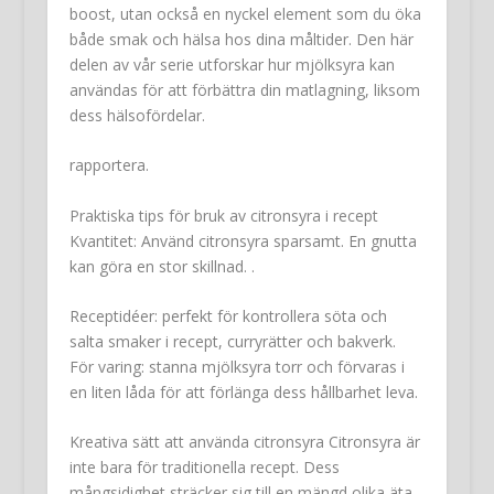
boost, utan också en nyckel element som du öka
både smak och hälsa hos dina måltider. Den här
delen av vår serie utforskar hur mjölksyra kan
användas för att förbättra din matlagning, liksom
dess hälsofördelar.
rapportera.
Praktiska tips för bruk av citronsyra i recept
Kvantitet: Använd citronsyra sparsamt. En gnutta
kan göra en stor skillnad. .
Receptidéer: perfekt för kontrollera söta och
salta smaker i recept, curryrätter och bakverk.
För varing: stanna mjölksyra torr och förvaras i
en liten låda för att förlänga dess hållbarhet leva.
Kreativa sätt att använda citronsyra Citronsyra är
inte bara för traditionella recept. Dess
mångsidighet sträcker sig till en mängd olika äta