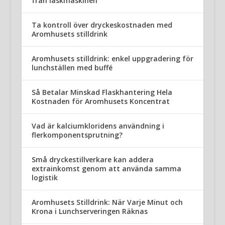
från läskmaskinen
Ta kontroll över dryckeskostnaden med
Aromhusets stilldrink
Aromhusets stilldrink: enkel uppgradering för
lunchställen med buffé
Så Betalar Minskad Flaskhantering Hela
Kostnaden för Aromhusets Koncentrat
Vad är kalciumkloridens användning i
flerkomponentsprutning?
Små dryckestillverkare kan addera
extrainkomst genom att använda samma
logistik
Aromhusets Stilldrink: När Varje Minut och
Krona i Lunchserveringen Räknas