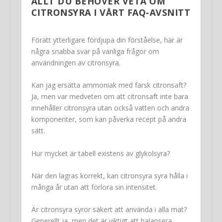
ALLT DU BEHÖVER VETA OM
CITRONSYRA I VÅRT FAQ-AVSNITT
Föratt ytterligare fördjupa din förståelse, här är
några snabba svar på vanliga frågor om
användningen av citronsyra.
Kan jag ersätta ammoniak med färsk citronsaft?
Ja, men var medveten om att citronsaft inte bara
innehåller citronsyra utan också vatten och andra
komponenter, som kan påverka recept på andra
sätt.
Hur mycket är tabell existens av glykolsyra?
När den lagras korrekt, kan citronsyra syra hålla i
många år utan att förlora sin intensitet.
Är citronsyra syror säkert att använda i alla mat?
Generellt ja, men det är viktigt att balansera