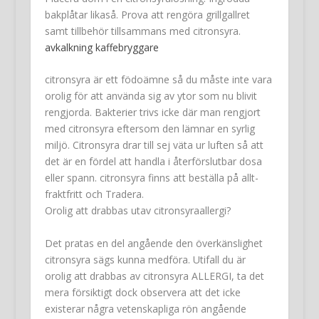
bakplåtar likaså. Prova att rengöra grillgallret
samt tillbehör tillsammans med citronsyra.
avkalkning kaffebryggare
citronsyra är ett födoämne så du måste inte vara
orolig för att använda sig av ytor som nu blivit
rengjorda. Bakterier trivs icke där man rengjort
med citronsyra eftersom den lämnar en syrlig
miljö. Citronsyra drar till sej väta ur luften så att
det är en fördel att handla i återförslutbar dosa
eller spann. citronsyra finns att beställa på allt-
fraktfritt och Tradera.
Orolig att drabbas utav citronsyraallergi?
Det pratas en del angående den överkänslighet
citronsyra sägs kunna medföra. Utifall du är
orolig att drabbas av citronsyra ALLERGI, ta det
mera försiktigt dock observera att det icke
existerar några vetenskapliga rön angående