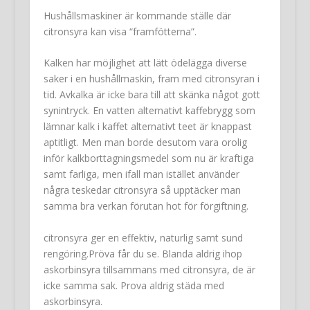
Hushållsmaskiner är kommande ställe där
citronsyra kan visa “framfötterna”.
Kalken har möjlighet att lätt ödelägga diverse
saker i en hushållmaskin, fram med citronsyran i
tid. Avkalka är icke bara till att skänka något gott
synintryck. En vatten alternativt kaffebrygg som
lämnar kalk i kaffet alternativt teet är knappast
aptitligt. Men man borde desutom vara orolig
inför kalkborttagningsmedel som nu är kraftiga
samt farliga, men ifall man istället använder
några teskedar citronsyra så upptäcker man
samma bra verkan förutan hot för förgiftning.
citronsyra ger en effektiv, naturlig samt sund
rengöring.Pröva får du se. Blanda aldrig ihop
askorbinsyra tillsammans med citronsyra, de är
icke samma sak. Prova aldrig städa med
askorbinsyra.