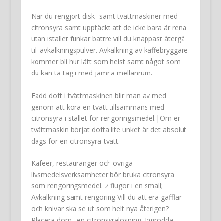
När du rengjort disk- samt tvättmaskiner med
citronsyra samt upptäckt att de icke bara är rena
utan istället funkar bättre vill du knappast återgå
till avkalkningspulver. Avkalkning av kaffebryggare
kommer bli hur lätt som helst samt något som
du kan ta tag i med jämna mellanrum.
Fadd doft i tvättmaskinen blir man av med
genom att köra en tvätt tillsammans med
citronsyra i stället för rengöringsmedel.|Om er
tvättmaskin börjat dofta lite unket är det absolut
dags för en citronsyra-tvätt.
Kafeer, restauranger och övriga
livsmedelsverksamheter bör bruka citronsyra
som rengöringsmedel. 2 flugor i en smäll;
Avkalkning samt rengöring Vill du att era gafflar
och knivar ska se ut som helt nya återigen?
Placera dom i en citronsyralösning. Ingrodda