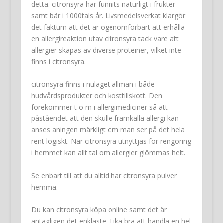
detta. citronsyra har funnits naturligt i frukter
samt bär i 1000tals år. Livsmedelsverkat klargör
det faktum att det är ogenomförbart att erhålla
en allergireaktion utav citronsyra tack vare att
allergier skapas av diverse proteiner, vilket inte
finns i citronsyra.
citronsyra finns i nuläget allmän i både
hudvårdsprodukter och kosttillskott. Den
förekommer t o m i allergimediciner så att
påståendet att den skulle framkalla allergi kan
anses aningen märkligt om man ser på det hela
rent logiskt. När citronsyra utnyttjas för rengöring
i hemmet kan allt tal om allergier glömmas helt.
Se enbart till att du alltid har citronsyra pulver
hemma.
Du kan citronsyra köpa online samt det är
antagligen det enklaste. Lika bra att handla en hel