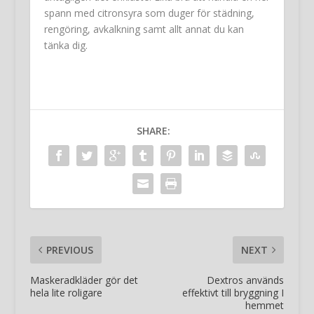
spann med citronsyra som duger för städning,
rengöring, avkalkning samt allt annat du kan
tänka dig.
SHARE:
PREVIOUS
NEXT
Maskeradkläder gör det
Dextros används
hela lite roligare
effektivt till bryggning I
hemmet