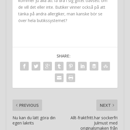
kommer ju alla att få dra i sig giftet oavsett om
de vill det eller inte. Butiker vinner också på att
tänka på andra allergiker, man kanske bör se
över hela butikssystemet?
SHARE:
PREVIOUS
NEXT
Nu kan du lätt göra din
Allt-fraktfritt.har sockerfri
egen lakrits
Julmust med
originalsmaken från